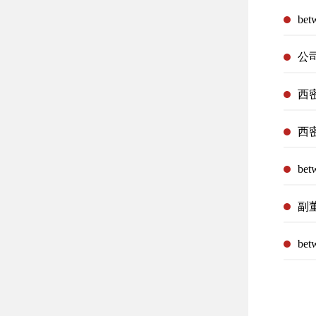
b
公
西
西
b
副
b