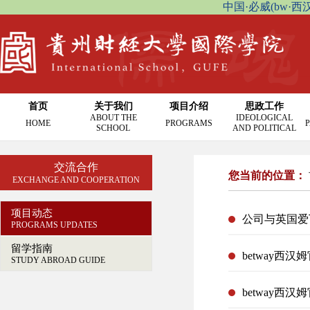
中国·必威(bw·西汉姆联
首页
关于我们
项目介绍
思政工作
ABOUT THE
IDEOLOGICAL
HOME
PROGRAMS
P
SCHOOL
AND POLITICAL
交流合作
您当前的位置：
EXCHANGE AND COOPERATION
项目动态
公司与英国爱
PROGRAMS UPDATES
留学指南
STUDY ABROAD GUIDE
betway