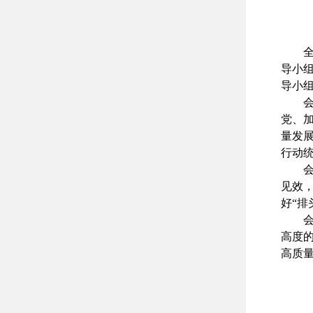
导小
导小
党、
量发
行动
见效
好“
高度的
高质