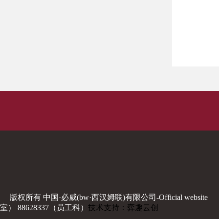
版权所有 中国·必威(bw·西汉姆联)有限公司-Official website
室） 88628337（员工科）
技术支持：弈趣云创