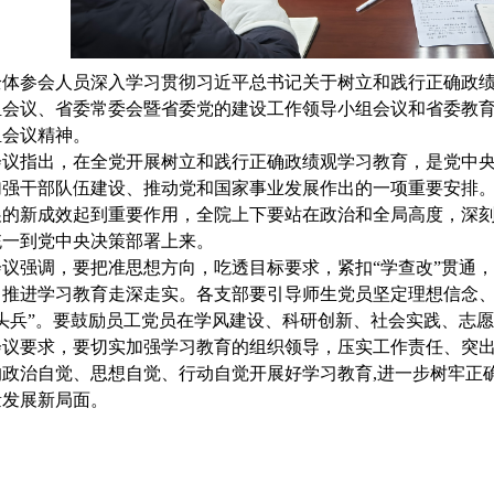
全体参会人员深入学习贯彻习近平总书记关于树立和践行正确政
组会议、省委常委会暨省委党的建设工作领导小组会议和省委教
组会议精神。
会议指出，在全党开展树立和践行正确政绩观学习教育，是党中
加强干部队伍建设、推动党和国家事业发展作出的一项重要安排。
展的新成效起到重要作用，全院上下要站在政治和全局高度，深
统一到党中央决策部署上来。
会议强调，要把准思想方向，吃透目标要求，紧扣“学查改”贯通
，推进学习教育走深走实。各支部要引导师生党员坚定理想信念
排头兵”。要鼓励员工党员在学风建设、科研创新、社会实践、志
会议要求，要切实加强学习教育的组织领导，压实工作责任、突
政治自觉、思想自觉、行动自觉开展好学习教育,进一步树牢正确
量发展新局面。