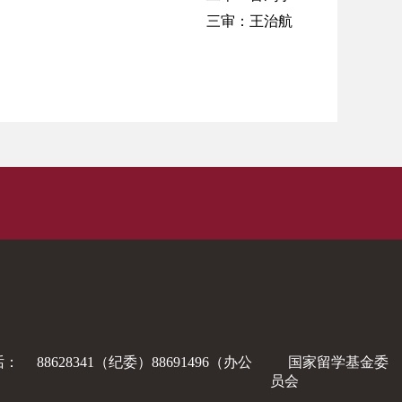
三审：王治航
话：
88628341（纪委）88691496（办公
国家留学基金委
员会