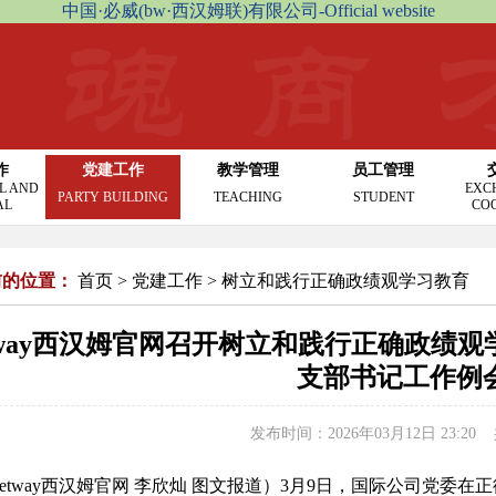
中国·必威(bw·西汉姆联)有限公司-Official website
作
党建工作
教学管理
员工管理
L AND
EXC
PARTY BUILDING
TEACHING
STUDENT
AL
CO
前的位置：
首页
>
党建工作
>
树立和践行正确政绩观学习教育
tway西汉姆官网召开树立和践行正确政绩
支部书记工作例
发布时间：2026年03月12日 23:20
betway西汉姆官网 李欣灿 图文报道）
3月9日，国际公司党委在正