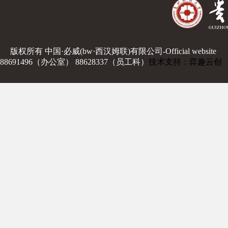
版权所有 中国·必威(bw·西汉姆联)有限公司-Official website
88691496（办公室） 88628337（员工科）
技术支持：弈趣云创