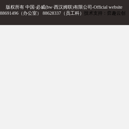
版权所有 中国·必威(bw·西汉姆联)有限公司-Official website
88691496（办公室） 88628337（员工科）
技术支持：弈趣云创