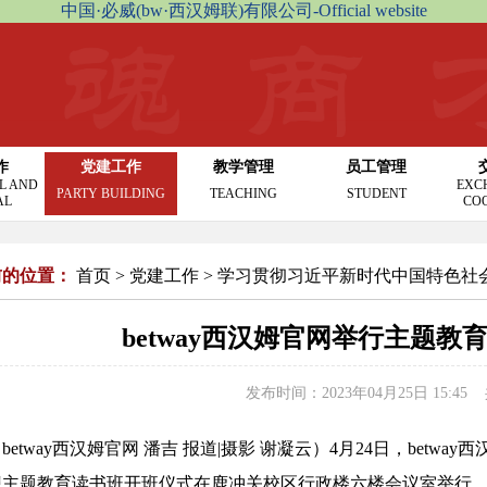
中国·必威(bw·西汉姆联)有限公司-Official website
作
党建工作
教学管理
员工管理
L AND
EXC
PARTY BUILDING
TEACHING
STUDENT
AL
CO
前的位置：
首页
>
党建工作
>
学习贯彻习近平新时代中国特色社
betway西汉姆官网举行主题
发布时间：2023年04月25日 15:45
betway西汉姆官网 潘吉 报道|摄影 谢凝云）
4月24日，betw
想主题教育读书班开班仪式在鹿冲关校区行政楼六楼会议室举行