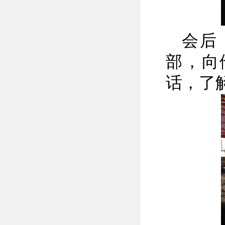
会后
部，向
话，了