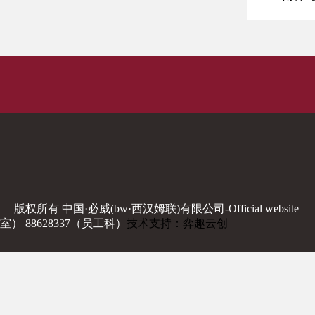
版权所有 中国·必威(bw·西汉姆联)有限公司-Official website
室） 88628337（员工科）
技术支持：弈趣云创