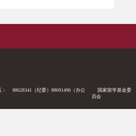
话：
88628341（纪委）88691496（办公
国家留学基金委
员会