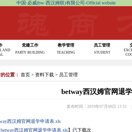
中国·必威(bw·西汉姆联)有限公司-Official website
作
党建工作
教学管理
员工管理
L AND
EXC
PARTY BUILDING
TEACHING
STUDENT
AL
CO
前的位置：
首页
>
资料下载
>
员工管理
betway西汉姆官网退
发布时间：2019年07月08日 13:51
etway西汉姆官网退学申请表.xls
【
betway西汉姆官网退学申请表.xls
】已下载
次