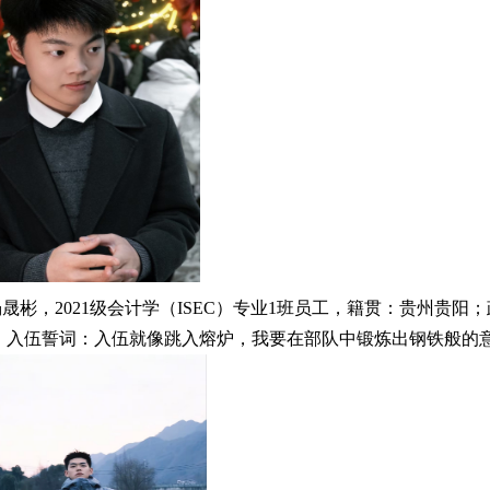
晟彬，2021级会计学（ISEC）专业1班员工，籍贯：贵州贵阳；
入伍誓词：入伍就像跳入熔炉，我要在部队中锻炼出钢铁般的意