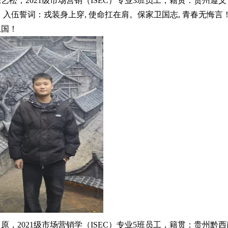
陈艺松，2021级市场营销（ISEC）专业3班员工，籍贯：贵州遵
入伍誓词：戎装身上穿, 使命扛在肩。保家卫国志, 青春无悔
卫国！
原，2021级市场营销学（ISEC）专业5班员工，籍贯：贵
州黔西