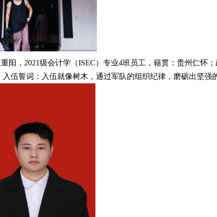
王重阳，2021级会计学（ISEC）专业4班员工，籍贯：贵州仁怀
入伍誓词：入伍就像树木，通过军队的组织纪律，磨砺出坚强