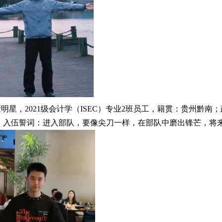
蒙明星，2021级会计学（ISEC）专业2班员工，籍贯：贵州黔南
入伍誓词：进入部队，要像尖刀一样，在部队中磨出锋芒，将来