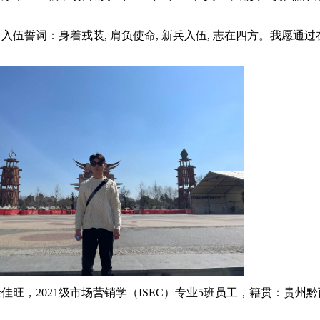
入伍誓词：身着戎装, 肩负使命, 新兵入伍, 志在四方。我愿
余佳旺，2021级市场营销学（ISEC）专业5班员工，籍贯：贵州