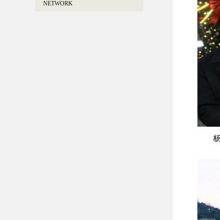
NETWORK
杨