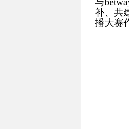
与bet
补、共
播大赛