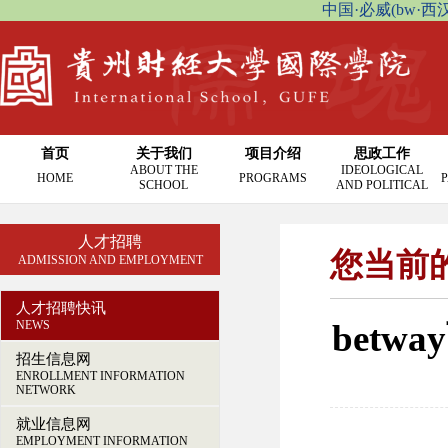
中国·必威(bw·西汉姆联
首页
关于我们
项目介绍
思政工作
ABOUT THE
IDEOLOGICAL
HOME
PROGRAMS
P
SCHOOL
AND POLITICAL
人才招聘
您当前
ADMISSION AND EMPLOYMENT
人才招聘快讯
NEWS
bet
招生信息网
ENROLLMENT INFORMATION
NETWORK
就业信息网
EMPLOYMENT INFORMATION