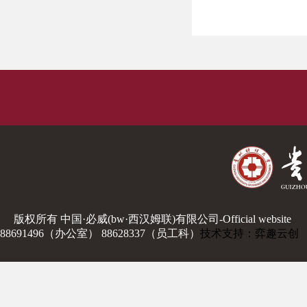
版权所有 中国·必威(bw·西汉姆联)有限公司-Official website
88691496（办公室） 88628337（员工科）
技术支持：弈趣云创