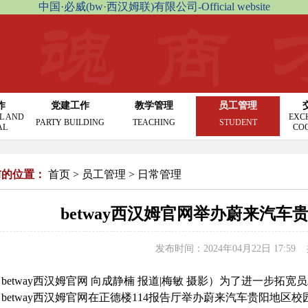
中国·必威(bw·西汉姆联)有限公司-Official website
作
党建工作
教学管理
员工管理
L AND
EXC
PARTY BUILDING
TEACHING
STUDENT
AL
CO
前的位置：
首页
>
员工管理
>
日常管理
betway西汉姆官网举办蔚来汽
发布时间：2024年04月22日 17:59
betway西汉姆官网 向成静楠 报道|梅敏 摄影）
为了进一步拓宽员
betway西汉姆官网在正德楼114报告厅举办蔚来汽车贵阳地区校