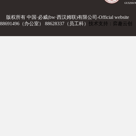
版权所有 中国·必威(bw·西汉姆联)有限公司-Official website
88691496（办公室） 88628337（员工科）
技术支持：弈趣云创