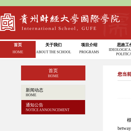
首页
关于我们
项目介绍
思政工
IDEOLOGICA
HOME
ABOUT THE SCHOOL
PROGRAMS
POLITIC
首页
您当
HOME
新闻动态
HOME
通知公告
NOTICE ANNOUNCEMENT
bet