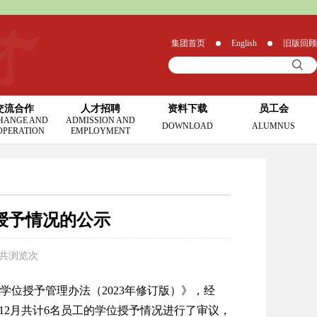
集团首页
English
旧版回顾
交流合作
人才招聘
资料下载
员工会
HANGE AND
ADMISSION AND
DOWNLOAD
ALUMNUS
OPERATION
EMPLOYMENT
位授予情况的公示
 共浏览
次
士学位授予管理办法（2023年修订版）》，经
25年12月共计6名员工的学位授予情况进行了审议，