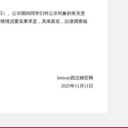
个工作日）。公示期间同学们对公示对象的有关意
反映情况要实事求是，具体真实，以便调查核
betway西汉姆官网
2025年11月11日