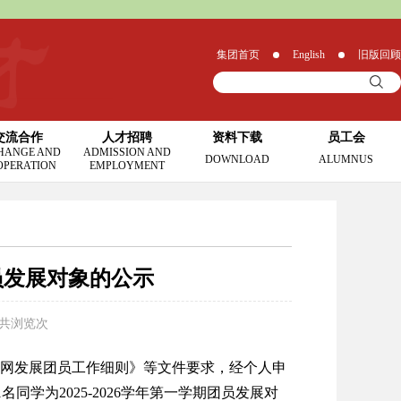
集团首页
English
旧版回顾
交流合作
人才招聘
资料下载
员工会
HANGE AND
ADMISSION AND
DOWNLOAD
ALUMNUS
OPERATION
EMPLOYMENT
团员发展对象的公示
 共浏览
次
姆官网发展团员工作细则》等文件要求，经个人申
学为2025-2026学年第一学期团员发展对