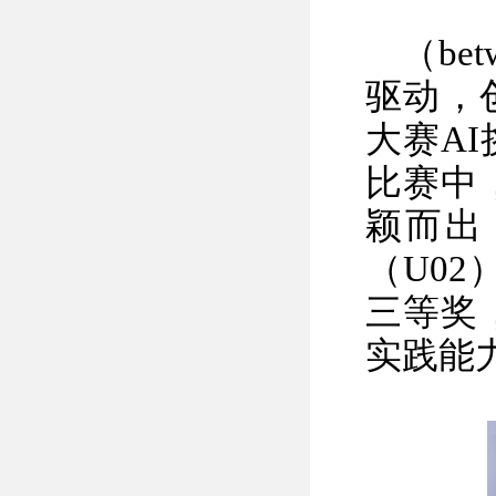
（be
驱动，创
大赛A
比赛中
颖而出
（U0
三等奖
实践能