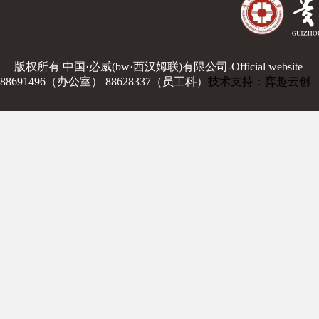
版权所有 中国·必威(bw·西汉姆联)有限公司-Official website
88691496（办公室） 88628337（员工科）
技术支持：弈趣云创