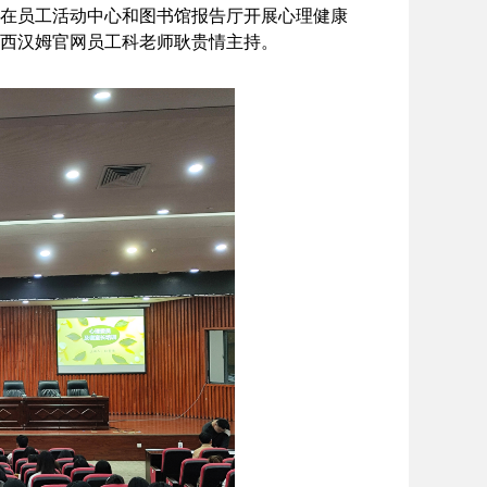
，在员工活动中心和图书馆报告厅开展心理健康
ay西汉姆官网员工科老师耿贵情主持。