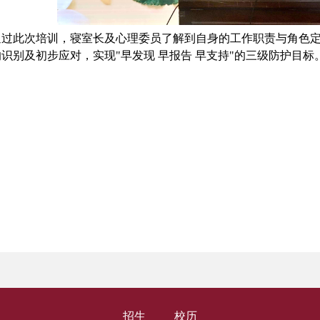
通过此次培训，寝室长及心理委员了解到自身的工作职责与角色
识别及初步应对，实现"早发现 早报告 早支持"的三级防护目标
招生
校历