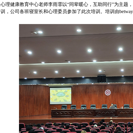
处心理健康教育中心老师李雨霏以“同辈暖心，互助同行”为主题
训，公司各班寝室长和心理委员参加了此次培训。培训由betw