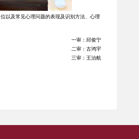
定位以及常见心理问题的表现及识别方法、心理
。
一审：邱俊宁
二审：古鸿宇
三审：王治航