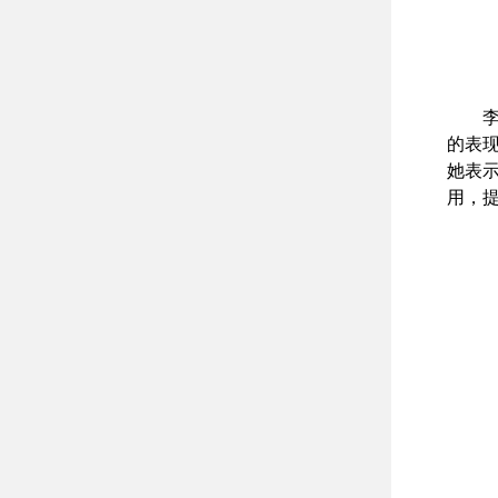
的表
她表
用，