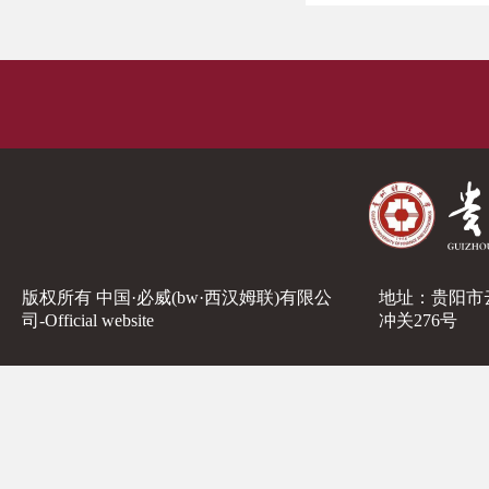
版权所有 中国·必威(bw·西汉姆联)有限公
地址：贵阳市
司-Official website
冲关276号