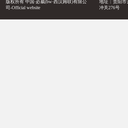
版权所有 中国·必威(bw·西汉姆联)有限公
地址：贵阳市
司-Official website
冲关276号